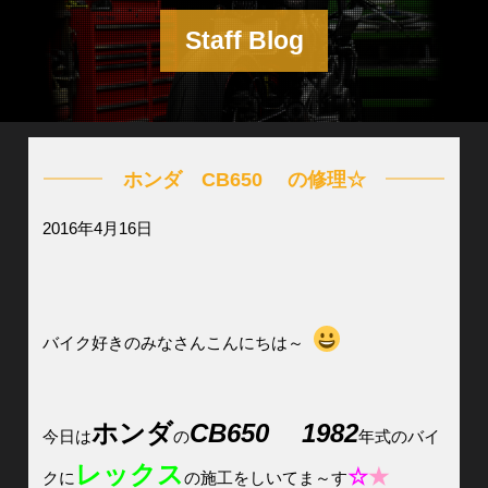
Staff Blog
ホンダ CB650 の修理☆
2016年4月16日
バイク好きのみなさんこんにちは～
ホンダ
CB650
1982
今日は
の
年式のバイ
レックス
☆
★
クに
の施工をしいてま～す