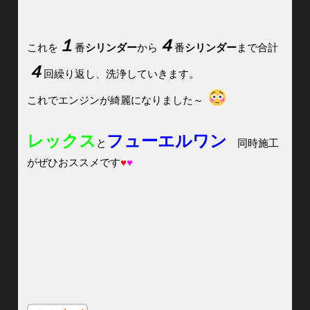
１
４
これを
番
シリンダー
から
番
シリンダー
まで合計
４
回繰り返し、洗浄していきます。
これでエンジンが綺麗になりました～
レックス
フューエルワン
と
同時施工
がぜひおススメです
♥
♥