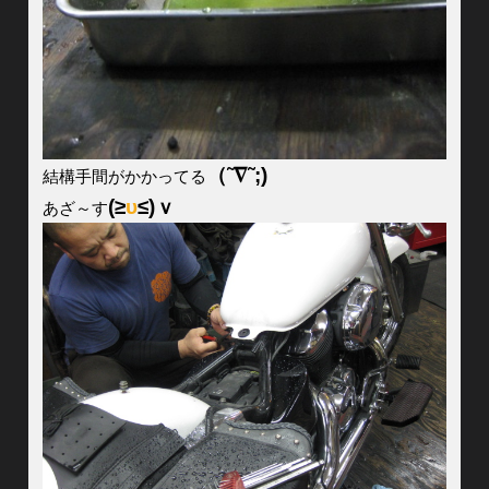
（˜∇˜;)
結構手間がかかってる
(≥
υ
≤)ｖ
あざ～す