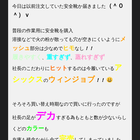
（＾０
今日は以前注文していた安全靴か届きました
＾）ｖ
普段の作業用に安全靴を購入
メ
溶接などで火の粉が散っても穴が空きにくいように
ッシュ
ヒモ
部分は少なめで
なし
！！
履きやすく
重すぎず
蒸れすぎず
、
、
ア
ヒット
社長のこだわりに
するのは今履いている
シックス
ウィンジョブ
の
！！
そろそろ買い替え時期なので買いに行ったのですが
デカ
社長の足が
すぎる為もともと数が少ないらし
カラー
くどの
も
完売
在庫も残念ながら全て
してしまっていました