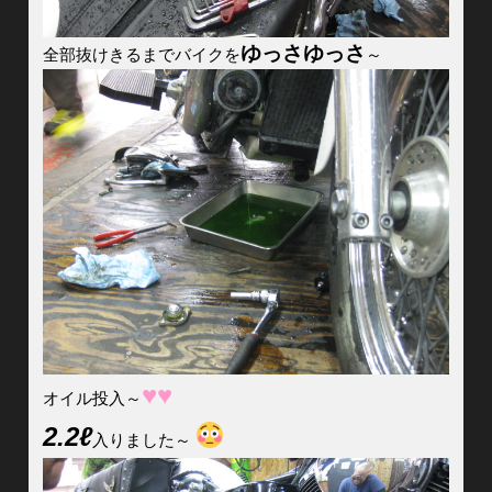
ゆっさゆっさ
全部抜けきるまでバイクを
～
♥♥
オイル投入～
2.2ℓ
入りました～