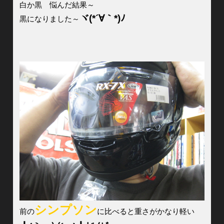
白か黒 悩んだ結果～
ヾ(*´∀｀*)ﾉ
黒になりました～
シンプソン
前の
に比べると重さがかなり軽い