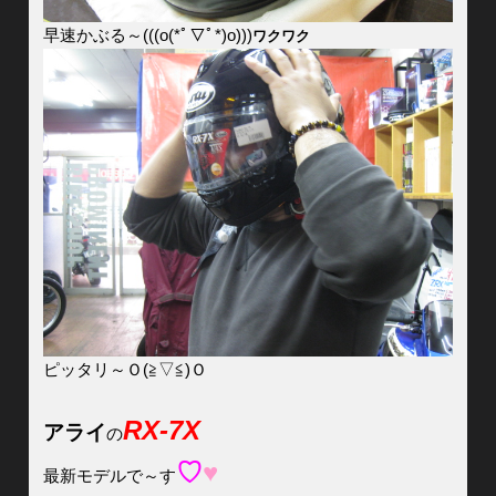
早速かぶる～(((o(*ﾟ▽ﾟ*)o)))
ワクワク
ピッタリ～Ｏ(≧▽≦)Ｏ
RX-7X
アライ
の
♡
♥
最新モデルで～す