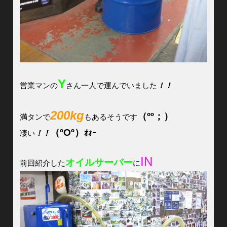
Y
営業マンの
さん一人で運んでいました
！！
200kg
（ºº；）
満タンで
もあるそうです
（ºΟº）
凄い
！！
ｵｫｰ
IN
オイルサーバー
前回紹介した
に