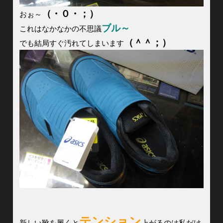
（・０・；）
おぉ～
ブル～
これはなかなかの不思議
（＾＾；）
でも結局すぐ汚れてしまいます
テンション
新しい靴を履くと
上がるのは私だけ