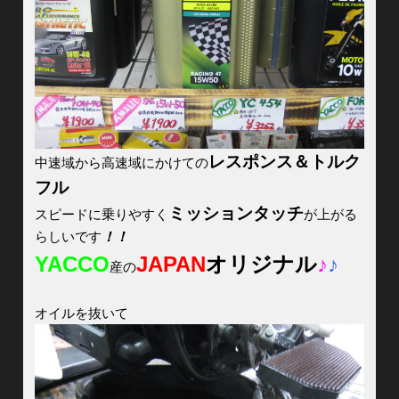
レスポンス＆トルク
中速域から高速域にかけての
フル
ミッションタッチ
スピードに乗りやすく
が上がる
らしいです
！！
YACCO
JAPAN
オリジナル
♪
♪
産の
オイルを抜いて