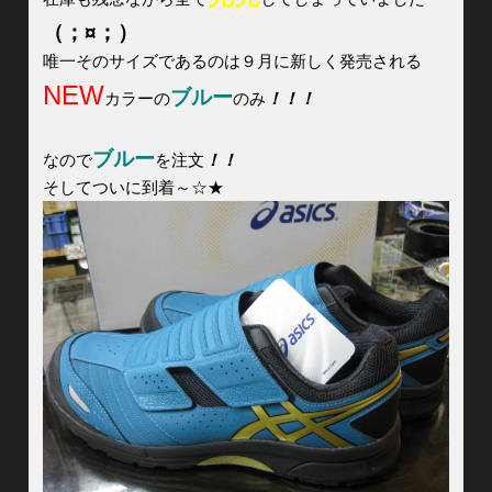
（；¤；）
唯一そのサイズであるのは９月に新しく発売される
NEW
ブルー
カラーの
のみ
！！！
ブルー
なので
を注文
！！
そしてついに到着～☆★