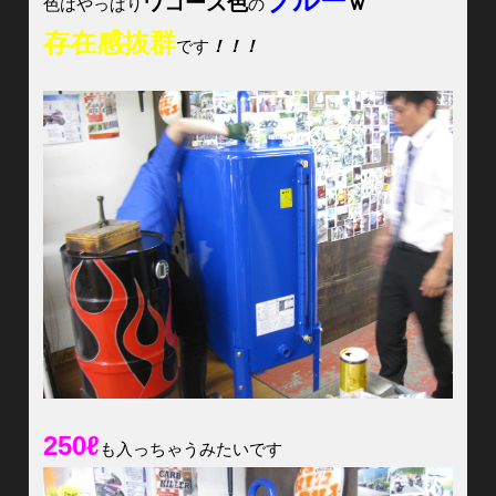
ブルー
ワコーズ色
ｗ
色はやっぱり
の
存在感抜群
です
！！！
250ℓ
も入っちゃうみたいです