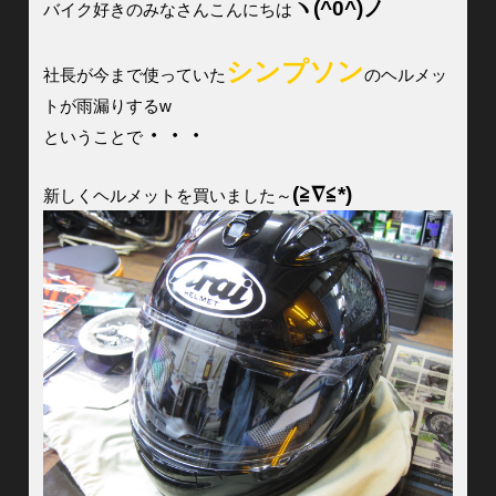
ヽ(^0^)ノ
バイク好きのみなさんこんにちは
シンプソン
社長が今まで使っていた
のヘルメッ
トが雨漏りするw
・・・
ということで
(≧∇≦*)
新しくヘルメットを買いました～