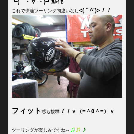
┗(｀・∀´・)┛ｶﾙｲｾﾞ
<(｀^´)>
！！
これで快適ツーリング間違いなし
フィット
！！
ｖ（=＾0＾=）ｖ
感も抜群
♫
♬
♪
ツーリングが楽しみですね～