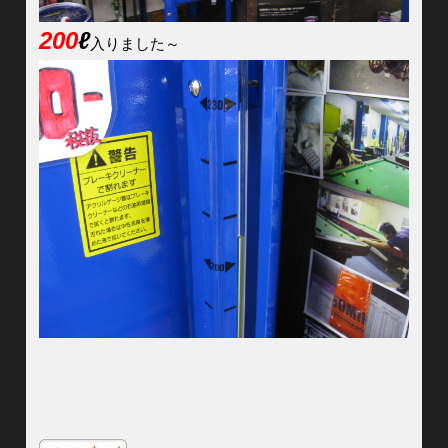
200
ℓ
入りました～