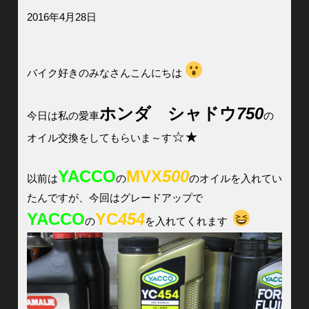
2016年4月28日
バイク好きのみなさんこんにちは
ホンダ シャドウ
750
今日は私の愛車
の
☆★
オイル交換をしてもらいま～す
YACCO
MVX
500
以前は
の
のオイルを入れてい
たんですが、今回はグレードアップで
YACCO
YC
454
の
を入れてくれます